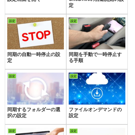
定
設定
設定
同期の自動一時停止の設
同期を手動で一時停止す
定
る手順
設定
設定
同期するフォルダーの選
ファイルオンデマンドの
択の設定
設定
設定
設定