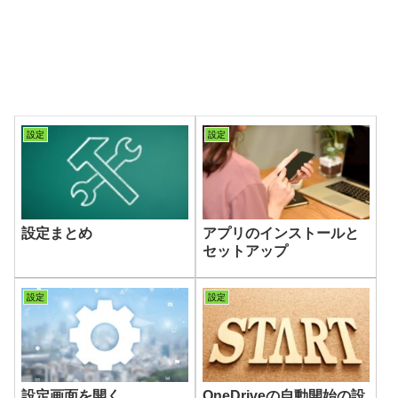
設定
設定
設定まとめ
アプリのインストールと
セットアップ
設定
設定
設定画面を開く
OneDriveの自動開始の設